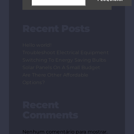
Recent Posts
Hello world!
Troubleshoot Electrical Equipment
Switching To Energy Saving Bulbs
Solar Panels On A Small Budget
Are There Other Affordable
Options?
Recent
Comments
Nenhum comentário para mostrar.