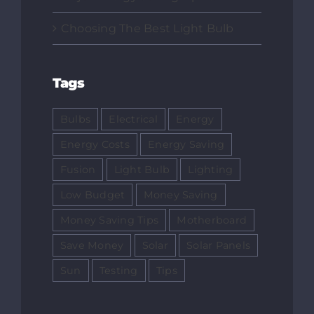
Choosing The Best Light Bulb
Tags
Bulbs
Electrical
Energy
Energy Costs
Energy Saving
Fusion
Light Bulb
Lighting
Low Budget
Money Saving
Money Saving Tips
Motherboard
Save Money
Solar
Solar Panels
Sun
Testing
Tips