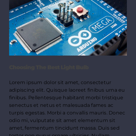
Choosing The Best Light Bulb
Lorem ipsum dolor sit amet, consectetur
adipiscing elit. Quisque laoreet finibus urna eu
finibus. Pellentesque habitant morbi tristique
senectus et netus et malesuada fames ac
turpis egestas. Morbi a convallis mauris. Donec
odio mi, vulputate sit amet elementum sit
amet, fermentum tincidunt massa. Duis sed
tortor non purus ornare ultricies. Nullam