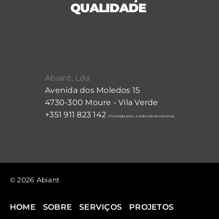
QUALIDADE
Abiant, Lda
Avenida dos Moledos 15
4730-300 Moure - Vila Verde
+351 911 823 142
Chamada para a rede móvel nacional
© 2026 Abiant
HOME
SOBRE
SERVIÇOS
PROJETOS