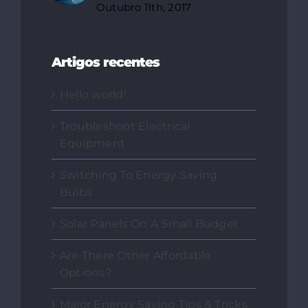
Outubro 11th, 2017
Artigos recentes
Hello world!
Troubleshoot Electrical
Equipment
Switching To Energy Saving
Bulbs
Solar Panels On A Small Budget
Are There Other Affordable
Options?
Major Energy Saving Tips & Tricks