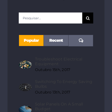
Pesquisar
Comments
Popular
Recent
Troubleshoot Electrical
Equipment
Outubro 15th, 2017
Switching To Energy Saving
Bulbs
Outubro 13th, 2017
Solar Panels On A Small
Budget