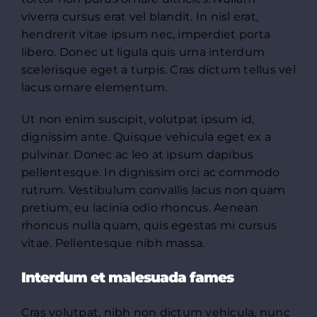
viverra cursus erat vel blandit. In nisl erat,
hendrerit vitae ipsum nec, imperdiet porta
libero. Donec ut ligula quis urna interdum
scelerisque eget a turpis. Cras dictum tellus vel
lacus ornare elementum.
Ut non enim suscipit, volutpat ipsum id,
dignissim ante. Quisque vehicula eget ex a
pulvinar. Donec ac leo at ipsum dapibus
pellentesque. In dignissim orci ac commodo
rutrum. Vestibulum convallis lacus non quam
pretium, eu lacinia odio rhoncus. Aenean
rhoncus nulla quam, quis egestas mi cursus
vitae. Pellentesque nibh massa.
Interdum et malesuada fames
Cras volutpat, nibh non dictum vehicula, nunc